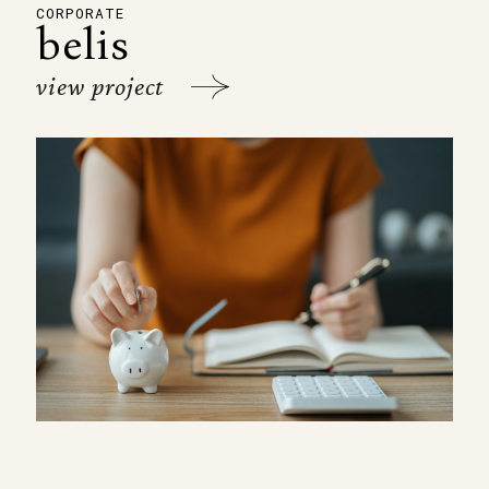
CORPORATE
belis
view project
David a parfaitement
compris mes attentes
et même fait beaucoup
de propositions très
pertinentes. Toujours à
l’écoute et très réactif à
la demande de mes
nombreuses
modifications.