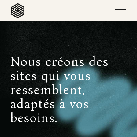
N
o
u
s
c
r
é
o
n
s
d
e
s
s
i
t
e
s
q
u
i
v
o
u
s
r
e
s
s
e
m
b
l
e
n
t
,
a
d
a
p
t
é
s
à
v
o
s
b
e
s
o
i
n
s
.