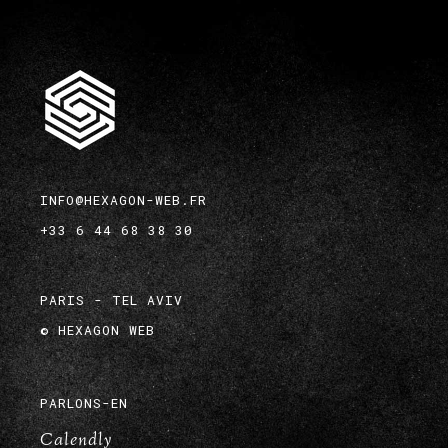
pertinentes. Toujours à
l’écoute et très réactif à
la demande de mes
nombreuses
modifications.
INFO@HEXAGON-WEB.FR
Nyr Raymond
+33 6 44 68 38 30
Videaste
PARIS - TEL AVIV
©
HEXAGON WEB
PARLONS-EN
Calendly